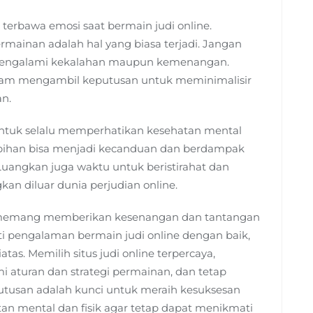
lu terbawa emosi saat bermain judi online.
ainan adalah hal yang biasa terjadi. Jangan
 mengalami kekalahan maupun kemenangan.
dalam mengambil keputusan untuk meminimalisir
n.
 untuk selalu memperhatikan kesehatan mental
rlebihan bisa menjadi kecanduan dan berdampak
Luangkan juga waktu untuk beristirahat dan
an diluar dunia perjudian online.
ne memang memberikan kesenangan dan tantangan
i pengalaman bermain judi online dengan baik,
tas. Memilih situs judi online terpercaya,
aturan dan strategi permainan, dan tetap
utusan adalah kunci untuk meraih kesuksesan
tan mental dan fisik agar tetap dapat menikmati