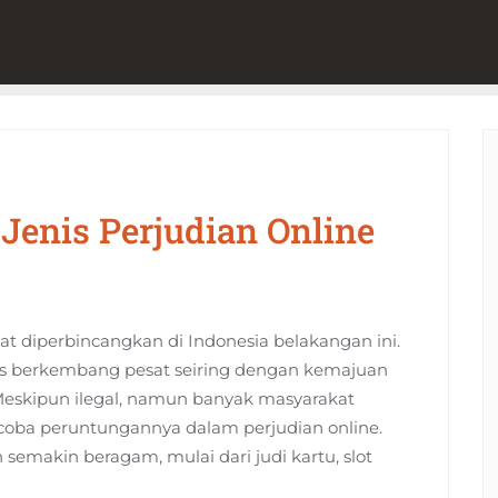
enis Perjudian Online
at diperbincangkan di Indonesia belakangan ini.
erus berkembang pesat seiring dengan kemajuan
Meskipun ilegal, namun banyak masyarakat
coba peruntungannya dalam perjudian online.
semakin beragam, mulai dari judi kartu, slot