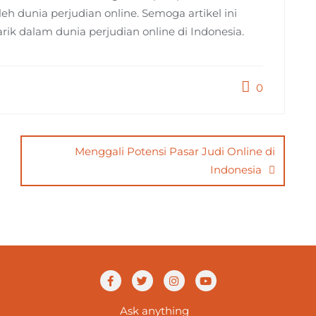
eh dunia perjudian online. Semoga artikel ini
ik dalam dunia perjudian online di Indonesia.
0
Menggali Potensi Pasar Judi Online di
Indonesia
Ask anything