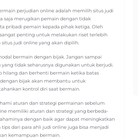
ermain perjudian online adalah memilih situs judi
bisa saja merugikan pemain dengan tidak
 pribadi pemain kepada pihak ketiga. Oleh
sangat penting untuk melakukan riset terlebih
tus judi online yang akan dipilih.
 modal bermain dengan bijak. Jangan sampai
yang tidak seharusnya digunakan untuk berjudi.
 hilang dan berhenti bermain ketika batas
l dengan bijak akan membantu untuk
ankan kontrol diri saat bermain.
ahami aturan dan strategi permainan sebelum
ne memiliki aturan dan strategi yang berbeda-
mahaminya dengan baik agar dapat meningkatkan
 dari para ahli judi online juga bisa menjadi
atkan kemampuan bermain.