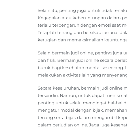
Selain itu, penting juga untuk tidak terla
Kegagalan atau keberuntungan dalam perm
terlalu terpengaruh dengan emosi saat
Tetaplah tenang dan bersikap rasional 
kerugian dan memaksimalkan keuntunga
Selain bermain judi online, penting juga
dan fisik. Bermain judi online secara be
buruk bagi kesehatan mental seseorang. 
melakukan aktivitas lain yang menyenangk
Secara keseluruhan, bermain judi onli
tersendiri. Namun, untuk dapat menikmat
penting untuk selalu mengingat hal-hal dia
mengatur modal dengan bijak, memahami 
tenang serta bijak dalam mengambil kep
dalam perjudian online. Jaga juga keseha